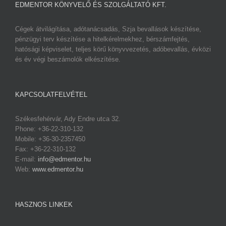
EDMENTOR KÖNYVELŐ ÉS SZOLGÁLTATÓ KFT.
Cégek átvilágítása, adótanácsadás, Szja bevallások készítése,
pénzügyi terv készítése a hitelkérelmekhez, bérszámfejtés,
hatósági képviselet, teljes körű könyvvezetés, adóbevallás, évközi
és év végi beszámolók elkészítése.
KAPCSOLATFELVÉTEL
Székesfehérvár, Ady Endre utca 32.
Phone: +36-22-310-132
Mobile: +36-30-2357450
Fax: +36-22-310-132
E-mail:
info@edmentor.hu
Web:
www.edmentor.hu
HASZNOS LINKEK