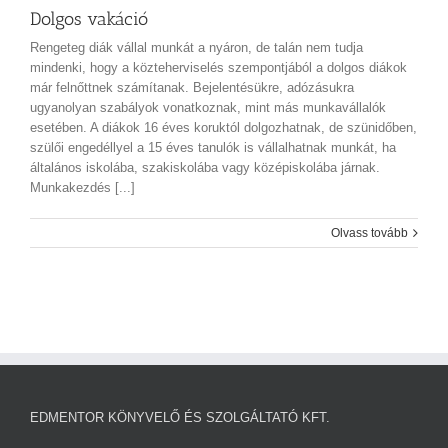
Dolgos vakáció
Rengeteg diák vállal munkát a nyáron, de talán nem tudja
mindenki, hogy a közteherviselés szempontjából a dolgos diákok
már felnőttnek számítanak. Bejelentésükre, adózásukra
ugyanolyan szabályok vonatkoznak, mint más munkavállalók
esetében. A diákok 16 éves koruktól dolgozhatnak, de szünidőben,
szülői engedéllyel a 15 éves tanulók is vállalhatnak munkát, ha
általános iskolába, szakiskolába vagy középiskolába járnak.
Munkakezdés [...]
Olvass tovább
EDMENTOR KÖNYVELŐ ÉS SZOLGÁLTATÓ KFT.