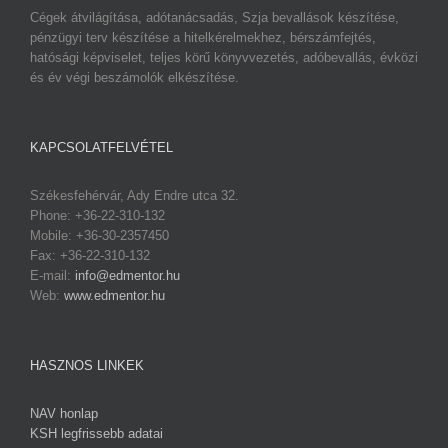
Cégek átvilágítása, adótanácsadás, Szja bevallások készítése,
pénzügyi terv készítése a hitelkérelmekhez, bérszámfejtés,
hatósági képviselet, teljes körű könyvvezetés, adóbevallás, évközi
és év végi beszámolók elkészítése.
KAPCSOLATFELVÉTEL
Székesfehérvár, Ady Endre utca 32.
Phone: +36-22-310-132
Mobile: +36-30-2357450
Fax: +36-22-310-132
E-mail:
info@edmentor.hu
Web:
www.edmentor.hu
HASZNOS LINKEK
NAV honlap
KSH legfrissebb adatai