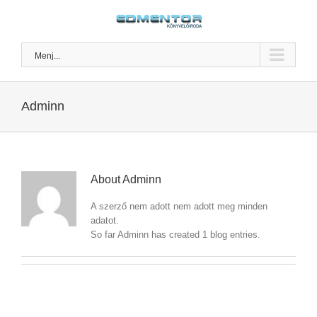
Kihagyás
Menj...
Adminn
About
Adminn
A szerző nem adott nem adott meg minden
adatot.
So far Adminn has created 1 blog entries.