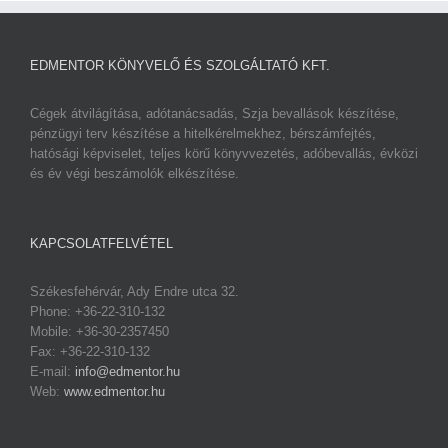
EDMENTOR KÖNYVELŐ ÉS SZOLGÁLTATÓ KFT.
Cégek átvilágítása, adótanácsadás, Szja bevallások készítése,
pénzügyi terv készítése a hitelkérelmekhez, bérszámfejtés,
hatósági képviselet, teljes körű könyvvezetés, adóbevallás, évközi
és év végi beszámolók elkészítése.
KAPCSOLATFELVÉTEL
Székesfehérvár, Ady Endre utca 32.
Phone: +36-22-310-132
Mobile: +36-30-2357450
Fax: +36-22-310-132
E-mail:
info@edmentor.hu
Web:
www.edmentor.hu